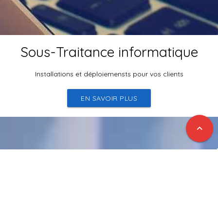
Sous-Traitance informatique
Installations et déploiemensts pour vos clients
EN SAVOIR PLUS
expand_less